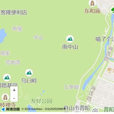
+
-
© 2026 AutoNavi
- GS(2025)5996号