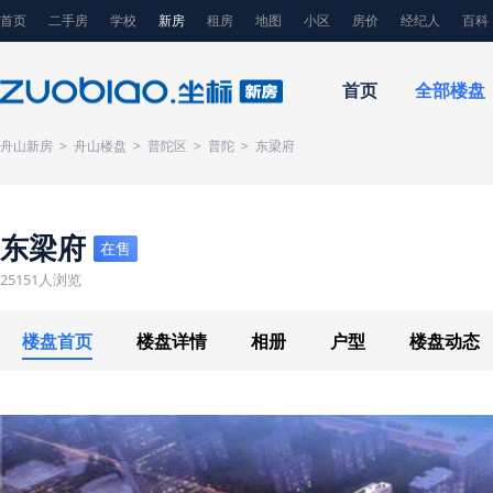
首页
二手房
学校
新房
租房
地图
小区
房价
经纪人
百科
首页
全部楼盘
舟山新房
>
舟山楼盘
>
普陀区
>
普陀
>
东梁府
东梁府
在售
25151人浏览
楼盘首页
楼盘详情
相册
户型
楼盘动态