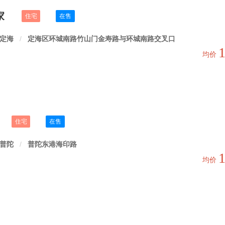
家
住宅
在售
定海
/
定海区环城南路竹山门金寿路与环城南路交叉口
均价
住宅
在售
普陀
/
普陀东港海印路
均价