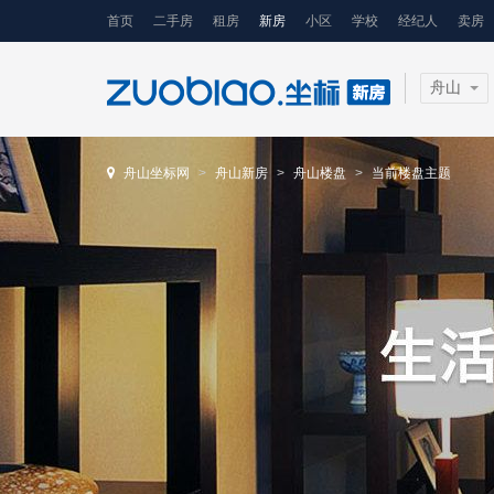
首页
二手房
租房
新房
小区
学校
经纪人
卖房
舟山
舟山坐标网
舟山新房
舟山楼盘
当前楼盘主题