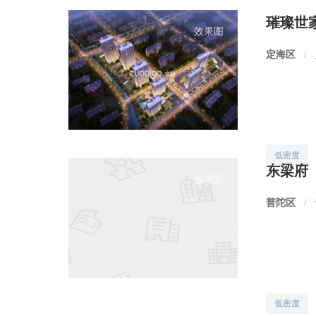
璀璨世
效果图
定海区
/
低密度
东梁府
效果图
普陀区
/
低密度